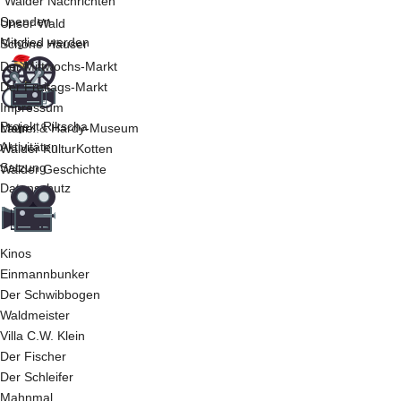
"Walder Nachrichten"
Spenden
Unser Wald
Mitglied werden
Schöne Häuser
Der Mittwochs-Markt
Der Freitags-Markt
Impressum
Projekt Rikscha
Laurel & Hardy-Museum
Mehr...
Aktivitäten
Walder KulturKotten
Satzung
Walder Geschichte
Datenschutz
Kinos
Einmannbunker
Der Schwibbogen
Waldmeister
Villa C.W. Klein
Der Fischer
Der Schleifer
Mahnmal